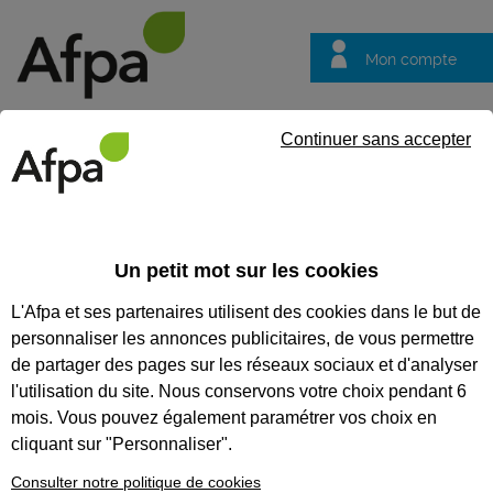
Mon compte
Trouver votre centre
Vos
Continuer sans accepter
questions
Accueil
Entreprise
Concevoir vos projets de formation
Dé
Un petit mot sur les cookies
Concevoir vos projets de
L'Afpa et ses partenaires utilisent des cookies dans le but de
formation
personnaliser les annonces publicitaires, de vous permettre
Déployez votre
de partager des pages sur les réseaux sociaux et d'analyser
projet de formation
l'utilisation du site. Nous conservons votre choix pendant 6
mois. Vous pouvez également paramétrer vos choix en
Pour former vos collaborateurs
cliquant sur "Personnaliser".
partout en France, déployer un
programme de formation à grande
Consulter notre politique de cookies