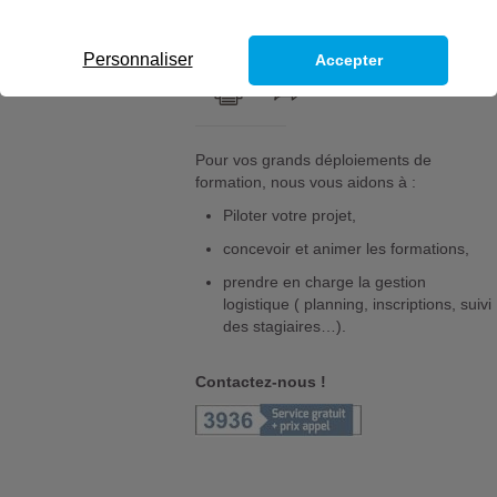
échelle, l’Afpa vous aide à piloter
votre projet.
Personnaliser
Accepter
Pour vos grands déploiements de
formation, nous vous aidons à :
Piloter votre projet,
concevoir et animer les formations,
prendre en charge la gestion
logistique ( planning, inscriptions, suivi
des stagiaires…).
Contactez-nous !