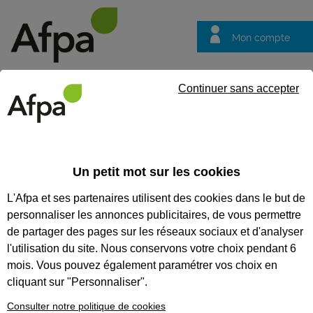
Mon compte
Trouver votre centre
Vos
Continuer sans accepter
questions
Accueil
Actualités
Constructys recrute et forme avec l'Afpa 
Un petit mot sur les cookies
Fil info
08/12/2025
L'Afpa et ses partenaires utilisent des cookies dans le but de
Constructys recrute
personnaliser les annonces publicitaires, de vous permettre
et forme avec l'Afpa
de partager des pages sur les réseaux sociaux et d'analyser
des vendeurs
l'utilisation du site. Nous conservons votre choix pendant 6
mois. Vous pouvez également paramétrer vos choix en
magasiniers
cliquant sur "Personnaliser".
matériaux de
Consulter notre politique de cookies