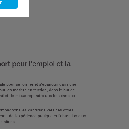
r
ort pour l'emploi et la
le pour se former et s’épanouir dans une
sur les métiers en tension, dans le but de
ail et de mieux répondre aux besoins des
compagnons les candidats vers ces offres
at, de l'expérience pratique et l'obtention d'un
tuations.