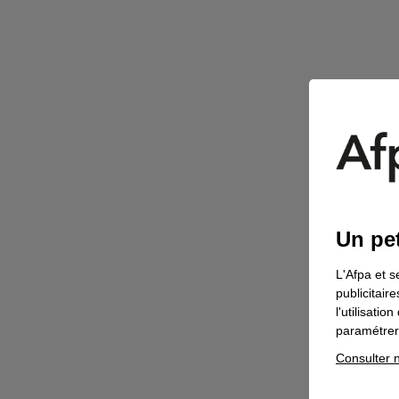
Un pet
L'Afpa et s
publicitair
l'utilisati
paramétrer 
Consulter n