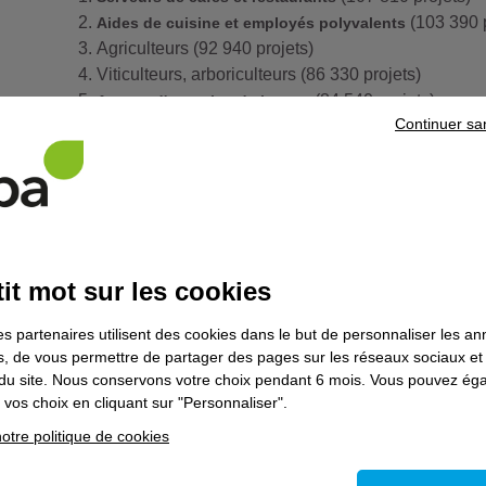
(103 390 p
Aides de cuisine et employés polyvalents
Agriculteurs (92 940 projets)
Viticulteurs, arboriculteurs (86 330 projets)
(84 540 projets)
Agents d'entretien de locaux
Continuer sa
Animateurs socioculturels (63 860 projets)
(61 330 projets
Aides à domicile et auxiliaires de vie
Aides-soignants (60 140 projets)
Cuisiniers (56 810 projets)
Employés de libre-service (55 750 projets)
Il est intéressant de noter
la présence importante des emp
it mot sur les cookies
notamment dans le secteur de la restauration et de l'agricul
d'entrée sur le marché du travail ou une opportunité pour com
es partenaires utilisent des cookies dans le but de personnaliser les a
Formez-vous aux métiers saisonniers
es, de vous permettre de partager des pages sur les réseaux sociaux et
5 métiers en fort manque de candidats : des 
on du site. Nous conservons votre choix pendant 6 mois. Vous pouvez é
vos choix en cliquant sur "Personnaliser".
L'enquête BMO 2025 identifie également les métiers pour le
otre politique de cookies
candidats qualifiés. Ces difficultés de recrutement représent
personnes formées dans ces domaines :