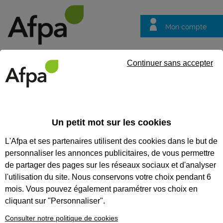
Mon compte
Trouver votre centre
Vos
Continuer sans accepter
questions
Accueil
Actualités
Avec En voiture Simone : le permis de cond
Un petit mot sur les cookies
Fil info
23/09/2025
L'Afpa et ses partenaires utilisent des cookies dans le but de
Avec En voiture
personnaliser les annonces publicitaires, de vous permettre
Simone : le permis
de partager des pages sur les réseaux sociaux et d'analyser
de conduire
l'utilisation du site. Nous conservons votre choix pendant 6
mois. Vous pouvez également paramétrer vos choix en
accessible à tous à
cliquant sur "Personnaliser".
l’Afpa
Consulter notre politique de cookies