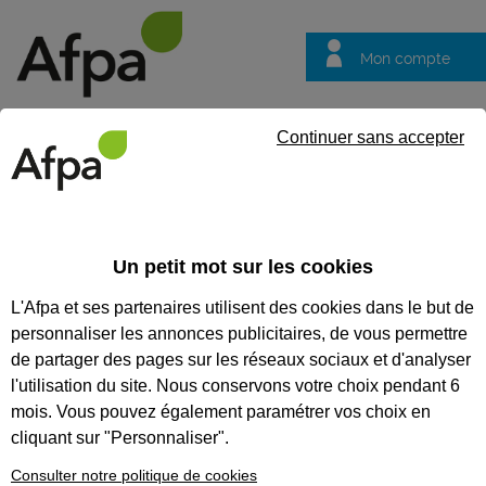
Mon compte
Trouver votre centre
Vos
Continuer sans accepter
questions
Accueil
Actualités
Au cœur de l'atelier de formation stratifi
Un petit mot sur les cookies
Fil info
03/02/2026
L'Afpa et ses partenaires utilisent des cookies dans le but de
Au cœur de l'atelier
personnaliser les annonces publicitaires, de vous permettre
de formation
de partager des pages sur les réseaux sociaux et d'analyser
stratifieur
l'utilisation du site. Nous conservons votre choix pendant 6
mois. Vous pouvez également paramétrer vos choix en
multiprocédés en
cliquant sur "Personnaliser".
matériaux
Consulter notre politique de cookies