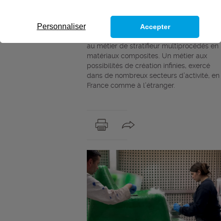
composites de
l’Afpa de Caen
Personnaliser
Accepter
Entrez au cœur d’un atelier de formation
au métier de stratifieur multiprocédés en
matériaux composites. Un métier aux
possibilités de création infinies, exercé
dans de nombreux secteurs d’activité, en
France comme à l’étranger.