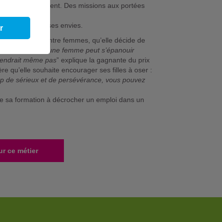
nt pour le bâtiment. Des missions aux portées
e nous.
sonnalité et à ses envies.
r
ant les coudes entre femmes, qu’elle décide de
ouvoir l’idée qu’une femme peut s’épanouir
ttendrait même pas
” explique la gagnante du prix
e qu’elle souhaite encourager ses filles à oser :
up de sérieux et de persévérance, vous pouvez
de sa formation à décrocher un emploi dans un
ur ce métier