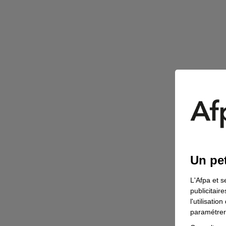
Un pet
L'Afpa et s
publicitair
l'utilisati
paramétrer 