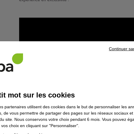
Continuer sa
it mot sur les cookies
es partenaires utilisent des cookies dans le but de personnaliser les a
es, de vous permettre de partager des pages sur les réseaux sociaux et
Habitante du Bas-Rhin, Andreea BERRI, 49 ans, décide de se
on du site. Nous conservons votre choix pendant 6 mois. Vous pouvez é
à l’AFPA de Colmar, pour devenir technicienne supérieure d’
vos choix en cliquant sur "Personnaliser".
En pleine reconversion professionnelle, elle se dirige vers 