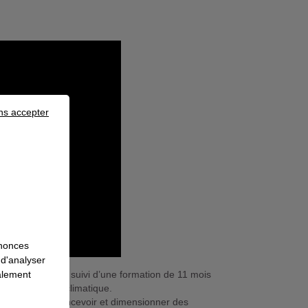
ns accepter
nnonces
 d'analyser
 lancer dans le suivi d’une formation de 11 mois
galement
étude en génie climatique.
ce métier pour concevoir et dimensionner des