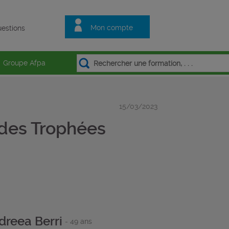
Mon compte
estions
Groupe Afpa
15/03/2023
 des Trophées
dreea Berri
- 49 ans