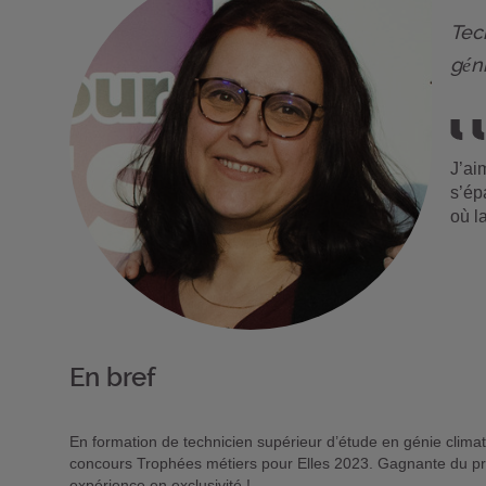
Tec
gén
J’ai
s’ép
où l
En bref
En formation de technicien supérieur d’étude en génie climat
concours Trophées métiers pour Elles 2023. Gagnante du prix
expérience en exclusivité !