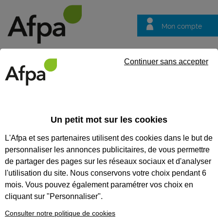
Mon compte
Trouver votre centre
Vos
Continuer sans accepter
questions
Accueil
Actualités
L’Afpa solidaire face à l’urgence du plan gr
Un petit mot sur les cookies
Fil info
13/01/2026
L'Afpa et ses partenaires utilisent des cookies dans le but de
L’Afpa solidaire face
personnaliser les annonces publicitaires, de vous permettre
à l’urgence du plan
de partager des pages sur les réseaux sociaux et d'analyser
grand froid
l'utilisation du site. Nous conservons votre choix pendant 6
mois. Vous pouvez également paramétrer vos choix en
cliquant sur "Personnaliser".
Consulter notre politique de cookies