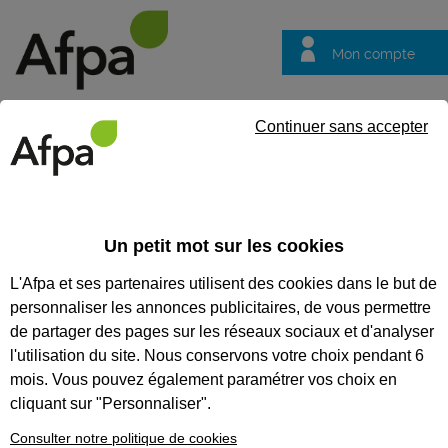
Mon compte
Trouver votre centre
Vos
Continuer sans accepter
questions
Accueil
Actualités
5 conseils pour réussir son alternance !
Un petit mot sur les cookies
Fil info
31/07/2023
L'Afpa et ses partenaires utilisent des cookies dans le but de
5 conseils pour
personnaliser les annonces publicitaires, de vous permettre
réussir son
de partager des pages sur les réseaux sociaux et d'analyser
alternance !
l'utilisation du site. Nous conservons votre choix pendant 6
mois. Vous pouvez également paramétrer vos choix en
Tu as trouvé ton alternance et tu
cliquant sur "Personnaliser".
t’apprêtes à intégrer ton entreprise ?
L’Afpa Centre-Val de Loire te donne 5
Consulter notre politique de cookies