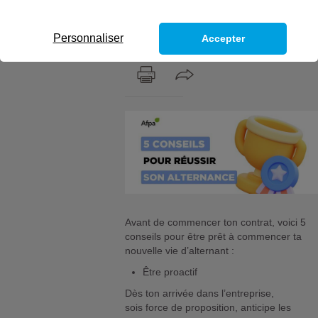
conseils pour t’adapter au mieux à ce
nouveau rythme et réussir ton
alternance.
Personnaliser
Accepter
Avant de commencer ton contrat, voici 5
conseils pour être prêt à commencer ta
nouvelle vie d’alternant :
Être proactif
Dès ton arrivée dans l’entreprise,
sois force de proposition, anticipe les