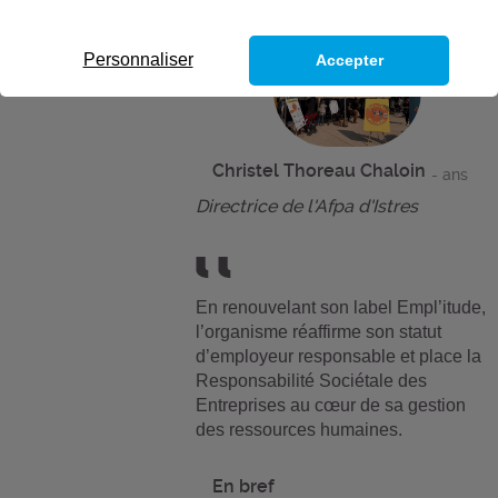
Personnaliser
Accepter
Christel Thoreau Chaloin
- ans
Directrice de l'Afpa d'Istres
En renouvelant son label Empl’itude,
l’organisme réaffirme son statut
d’employeur responsable et place la
Responsabilité Sociétale des
Entreprises au cœur de sa gestion
des ressources humaines.
En bref