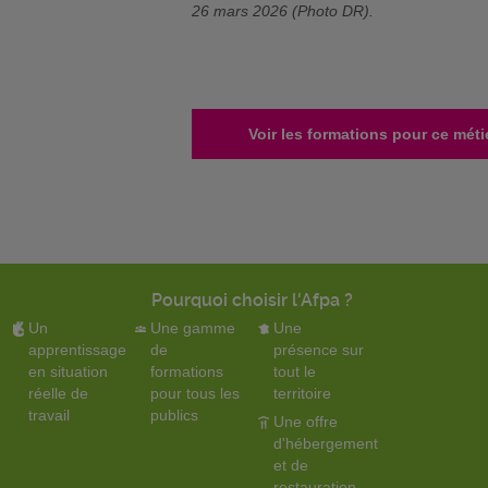
26 mars 2026 (Photo DR).
Voir les formations pour ce méti
Pourquoi choisir l'Afpa ?
Un
Une gamme
Une
apprentissage
de
présence sur
en situation
formations
tout le
réelle de
pour tous les
territoire
travail
publics
Une offre
d'hébergement
et de
restauration