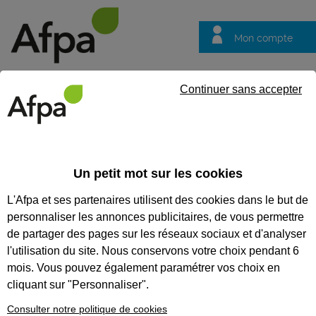
Mon compte
Trouver votre centre
Vos
Continuer sans accepter
questions
Accueil
Actualités
Découvrez les habilitations initiales et les
Un petit mot sur les cookies
Fil info
08/04/2026
L'Afpa et ses partenaires utilisent des cookies dans le but de
Découvrez les
personnaliser les annonces publicitaires, de vous permettre
habilitations
de partager des pages sur les réseaux sociaux et d'analyser
initiales et les
l'utilisation du site. Nous conservons votre choix pendant 6
mois. Vous pouvez également paramétrer vos choix en
recyclages au
cliquant sur "Personnaliser".
centre Afpa
Consulter notre politique de cookies