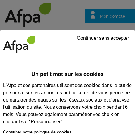
Mon compte
Trouver votre centre
Vos
Continuer sans accepter
questions
Accueil
Actualités
Brico-Dépôt recrute et forme avec l'Afpa 
Martigues, Avignon et Sisteron
Un petit mot sur les cookies
Fil info
30/06/2026
L'Afpa et ses partenaires utilisent des cookies dans le but de
personnaliser les annonces publicitaires, de vous permettre
Brico-Dépôt recrute
de partager des pages sur les réseaux sociaux et d'analyser
et forme avec l'Afpa
l'utilisation du site. Nous conservons votre choix pendant 6
en alternance des
mois. Vous pouvez également paramétrer vos choix en
cliquant sur "Personnaliser".
Assistants
Managers d'unité
Consulter notre politique de cookies