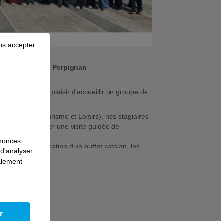
ns accepter
es de l'Afpa de Perpignan
E Namur
, a eu le plaisir d’accueillir un groupe de
rientales.
é d’Accueil Tourisme et Loisirs), nos stagiaires
ganiser et animer une visite guidée de
nnonces
sacrée à la réalisation d’un buffet catalan, les
 d'analyser
s de France.
galement
r