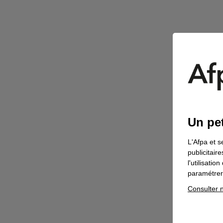
Un pet
L'Afpa et s
publicitair
l'utilisati
paramétrer 
Consulter n