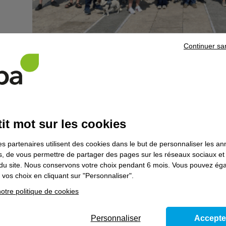
Continuer sa
Une expérience humaine et riche de sens pour les équip
L’
Afpa de Rivesaltes
en partenariat avec le
Centre IFAPM
stagiaires en Erasmus
dans le département des Pyrénées-O
Dans le cadre de la
formation professionnelle CATL
(Charg
it mot sur les cookies
de l’
Afpa de Rivesaltes
ont relevé un premier challenge : or
Perpignan.
es partenaires utilisent des cookies dans le but de personnaliser les a
Après une matinée passée chez notre
partenaire CMA
, con
es, de vous permettre de partager des pages sur les réseaux sociaux et
apprenants belges nous ont rejoints sur le parvis des Dame
on du site. Nous conservons votre choix pendant 6 mois. Vous pouvez é
vos choix en cliquant sur "Personnaliser".
Un véritable
projet professionnel mené de A à Z
:
otre politique de cookies
- création d’un circuit touristique
- préparation et animation de la visite
Personnaliser
Accepte
- conception d’un Kahoot sur le thème du séjour