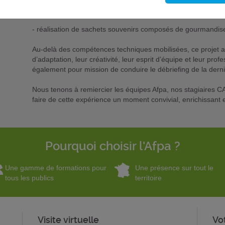
- création d’un logo et d’un certificat de participation
- réalisation de sachets souvenirs composés de gourmandises
Au-delà des compétences techniques mobilisées, ce projet a 
d’adaptation, leur créativité, leur esprit d’équipe et leur pro
également pour mission de conduire le débriefing de la dern
Nous tenons à remiercier les équipes Afpa, nos stagiaires CA
faire de cette expérience un moment convivial, enrichissant 
Pourquoi choisir l'Afpa ?
Une gamme de formations pour
Une présence sur tout le
tous les publics
territoire
Visite virtuelle
Vo