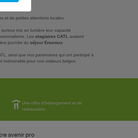
 et de petites attentions locales
surtout mis en lumière leur capacité
fessionnalisme. Les
stagiaires CATL
avaient
ière journée du
séjour Erasmus
.
TL, ainsi que nos partenaires qui ont participé à
et mémorable pour nos visiteurs belges.
Une offre d'hébergement et de
restauration
tre avenir pro