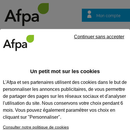
Mon compte
Trouver votre centre
Vos
Continuer sans accepter
questions
Accueil
Actualités
Des entreprises du Var et de Paca recrute
Un petit mot sur les cookies
Fil info
28/07/2026
L'Afpa et ses partenaires utilisent des cookies dans le but de
Des entreprises du
personnaliser les annonces publicitaires, de vous permettre
Var et de Paca
de partager des pages sur les réseaux sociaux et d'analyser
recrutent en
l'utilisation du site. Nous conservons votre choix pendant 6
mois. Vous pouvez également paramétrer vos choix en
alternance des
cliquant sur "Personnaliser".
techniciens de
Consulter notre politique de cookies