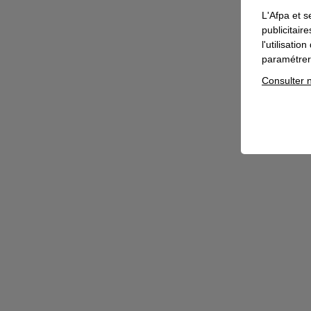
L'Afpa et s
publicitair
l'utilisati
paramétrer 
Consulter n