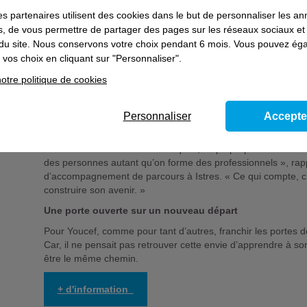
« C’est un moment idéal pour s’informer, poser des questio
es partenaires utilisent des cookies dans le but de personnaliser les a
l’apprentissage et la formation », explique Christel Thoreau-
es, de vous permettre de partager des pages sur les réseaux sociaux et
par curiosité… et repartent avec un vrai projet.»
on du site. Nous conservons votre choix pendant 6 mois. Vous pouvez é
vos choix en cliquant sur "Personnaliser".
L’Afpa, un acteur clé de la reconversion professionnelle
otre politique de cookies
Chaque année, l’Afpa en Provence-Alpes-Côte d’Azur accoma
reconversion ou de montée en compétences, complète Fabri
communication-marketing expérience client. « Nos parcours 
Personnaliser
Accepte
avec ou sans diplôme, couvrent dans la région un large éventai
numérique, services à la personne, hôtellerie-restauration, 
Au-delà des savoir-faire techniques, l’Afpa propose un véri
des personnes autant qu’on forme des professionnels », rap
d’accompagnement de parcours à Istres. « Ce qui compte, c’e
construire son avenir. »
Une porte ouverte sur un nouveau départ
Pour Youcef, comme pour tant d’autres, franchir les portes de
Car, il ne pensait pas retrouver cette envie d’apprendre à s
être le même chemin.
+ d'information