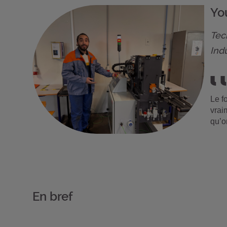
Yo
Tec
Indu
Le f
vrai
qu’o
En bref