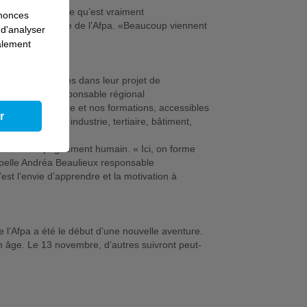
ns, comprendre ce qu’est vraiment
nnonces
Chaloin directrice de l’Afpa. «Beaucoup viennent
 d'analyser
galement
gne des adultes dans leur projet de
ce Marion, Responsable régional
en apprentissage et nos formations, accessibles
r
l de métiers : industrie, tertiaire, bâtiment,
logistique… »
table accompagnement humain. « Ici, on forme
pelle Andréa Beaulieux responsable
st l’envie d’apprendre et la motivation à
 l’Afpa a été le début d’une nouvelle aventure.
on âge. Le 13 novembre, d’autres suivront peut-