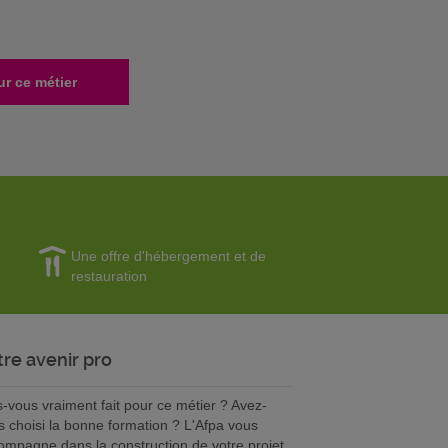
ur ce métier
Une offre d'hébergement et de
restauration
tre avenir pro
s-vous vraiment fait pour ce métier ? Avez-
s choisi la bonne formation ? L'Afpa vous
ompagne dans la construction de votre projet