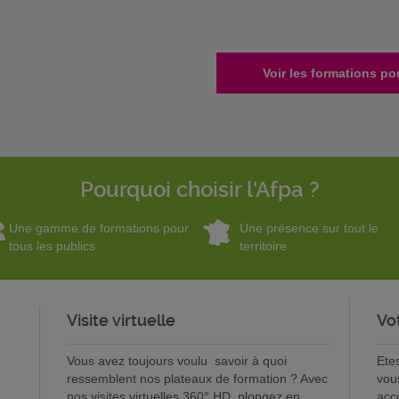
Voir les formations po
Pourquoi choisir l'Afpa ?
Une gamme de formations pour
Une présence sur tout le
tous les publics
territoire
Visite virtuelle
Vo
Vous avez toujours voulu savoir à quoi
Ete
ressemblent nos plateaux de formation ? Avec
vou
nos visites virtuelles 360° HD, plongez en
acc