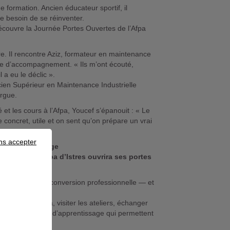
 formation. Ancien éducateur sportif, il
le besoin de se réinventer.
 découvre la Journée Portes Ouvertes de l’Afpa
re. Il rencontre Aziz, formateur en maintenance
ipe d’accompagnement. « Ils m’ont écouté,
l a eu le déclic ».
icien Supérieur en Maintenance Industrielle
orgue.
é et les cours à l’Afpa, Youcef s’épanouit : « Le
concret, utile et on sent qu’on prépare un vrai
ns accepter
r l’apprentissage
lics que l’Afpa d’Istres ouvrira ses portes
ange et de la reconversion professionnelle — et
ofessionnelle.
posés par l’Afpa, visiter les ateliers, échanger
ur les dispositifs d’apprentissage qui permettent