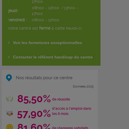
:
17h00
08h00 - 12h00
/
13h00 -
jeudi :
17h00
vendredi :
08h00 - 12h00
Votre centre est
fermé
à cette heure-ci.
Voir les fermetures exceptionnelles
Contacter le référent handicap du centre
Nos résultats pour ce centre
Données 2025
85,50%
de réussite
d'accès à l'emploi dans
57,90%
les 6 mois
81,60%
de stagiaires satisfaits