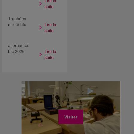
Lire la
suite
Trophées
mixité bfc
Lire la
suite
alternance
bfc 2026
Lire la
suite
Visiter