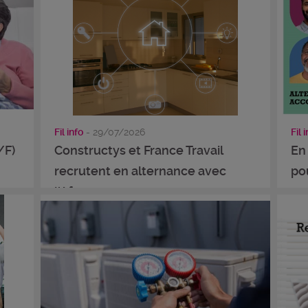
Fil info
- 29/07/2026
Fil 
/F)
Constructys et France Travail
En
recrutent en alternance avec
po
l’Afpa ...