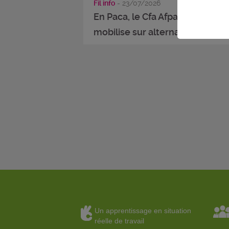
Fil info
- 23/07/2026
En Paca, le Cfa Afpa de Nice se
mobilise sur alternance
Un apprentissage en situation
réelle de travail