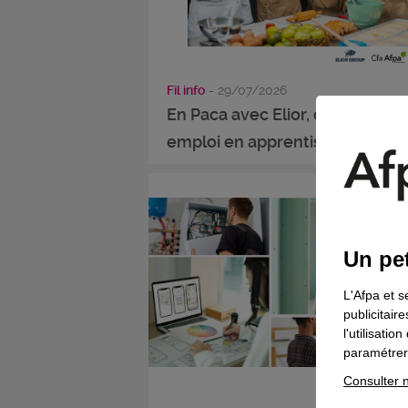
Fil info
- 29/07/2026
En Paca avec Elior, décrochez 
emploi en apprentissage dans la
Un pet
L'Afpa et s
publicitair
l'utilisati
paramétrer 
Consulter n