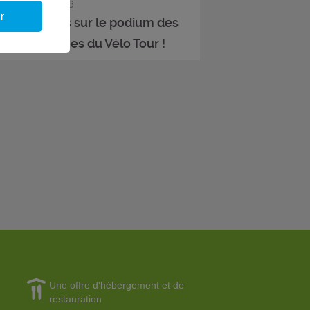
info
- 22/07/2026
r
Afpa Bourges sur le podium des
apes préférées du Vélo Tour !
Une offre d'hébergement et de
restauration