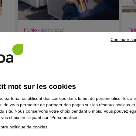
Fil info
- 28/07/2026
Fil 
un
Des entreprises du Var et de Paca
Re
Continuer sa
 ...
recrutent en alternance des ...
id
...
it mot sur les cookies
es partenaires utilisent des cookies dans le but de personnaliser les a
es, de vous permettre de partager des pages sur les réseaux sociaux et
on du site. Nous conservons votre choix pendant 6 mois. Vous pouvez é
vos choix en cliquant sur "Personnaliser".
otre politique de cookies