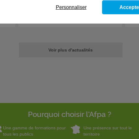
Fil info
- 22/07/2026
Fil 
Personnaliser
Accepte
Bouger pour apprendre : une belle
L'
expérience Sport Santé à l'Afpa ...
ét
Voir plus d'actualités
Pourquoi choisir l'Afpa ?
Une gamme de formations pour
Une présence sur tout le
tous les publics
territoire