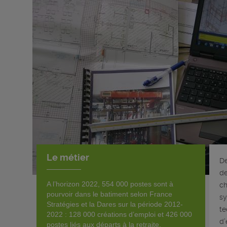
Le métier
De
de
A l’horizon 2022, 554 000 postes sont à
ch
pourvoir dans le batiment selon France
sy
Stratégies et la Dares sur la période 2012-
te
2022 : 128 000 créations d’emploi et 426 000
d’
postes liés aux départs à la retraite.