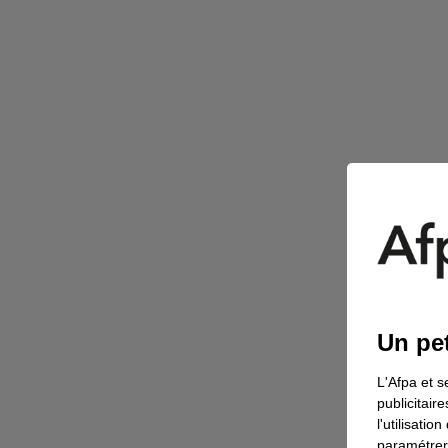
Un pet
L'Afpa et s
publicitair
l'utilisati
paramétrer 