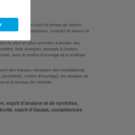
ons,
r
itions chiffrées (coût et temps de retour).
iques (schémas, esquisses, croquis) et assure la
 est de plus en plus amené/e à étudier des
 solaire, bois énergies, pompes à chaleur.
ancier, avec le maître d'ouvrage et la maîtrise
ivi des travaux, réception des installations).
(architecte, maître d'ouvrage), les équipes de
urs et le bureau de contrôle.
n, esprit d'analyse et de synthèse,
écrite, esprit d'équipe, compétences