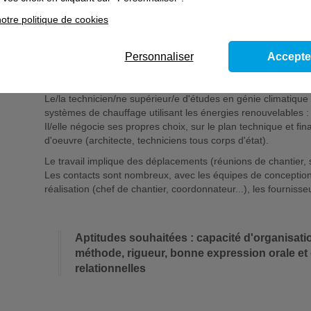
- les calculs thermiques propres au bâtiment et aux installati
- des études de prix,
otre politique de cookies
- des schémas, esquisses et croquis,
- des relevés de bâtiments et d'installations existants,
Personnaliser
Accepte
- des diagnostics d'économie d'énergie comprenant des propos
Il/elle élabore les documents descriptifs, quantitatifs, graph
surveillance des travaux et leur réception.
Le/la technicien/ne supérieur/e d'études en génie climatique
systèmes de chauffage utilisant les énergies renouvelables :
Il/elle négocie ses propres choix, sur le plan technique et fin
d'oeuvre (architecte, techniciens tous corps d'état).
Le travail implique des déplacements (réunions de chantier, su
Les contacts sont nombreux, avec les équipes de conception 
réalisation (chef de chantier, coordonnateur...), les fournisse
Aptitudes souhaitées : capacité d'organisatio
méthode, rigueur, bonne expression orale et 
relationnelles