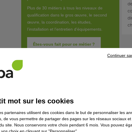
de
Plus de 30 métiers à tous les niveaux de
co
qualification dans le gros œuvre, le second
di
œuvre, la coordination, les études,
ch
l’installation et l’entretien d’équipements.
Êtes-vous fait pour ce métier ?
Continuer sa
Découvrir la for
Que fait-il concrètement ?
it mot sur les cookies
Au sein d'une équipe multidisciplinaire, le/la technicien/ne s
es partenaires utilisent des cookies dans le but de personnaliser les a
à la conception de projets concernant les installations de san
es, de vous permettre de partager des pages sur les réseaux sociaux et
climatisation neuves ou anciennes.
on du site. Nous conservons votre choix pendant 6 mois. Vous pouvez é
Il/elle effectue :
vos choix en cliquant sur "Personnaliser".