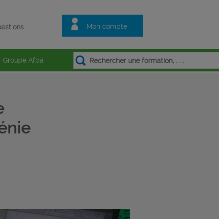
Mon compte
estions
Groupe Afpa
e
énie