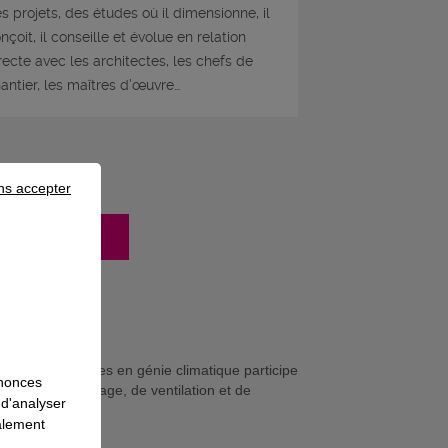
s projets, des études où il dimensionne, il
nçoit, il conseille et évolue en relation
recte avec les architectes, les chefs de
antier, les maîtres d’œuvre…
ns accepter
mation
upérieur/e d'études en génie climatique participe
nnonces
itaire, de chauffage, de ventilation et de
 d'analyser
galement