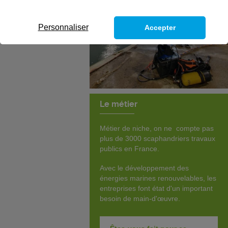
Personnaliser
Accepter
Le métier
Métier de niche, on ne compte pas
plus de 3000 scaphandriers travaux
publics en France.
Avec le développement des
énergies marines renouvelables, les
entreprises font état d'un important
besoin de main-d'œuvre.