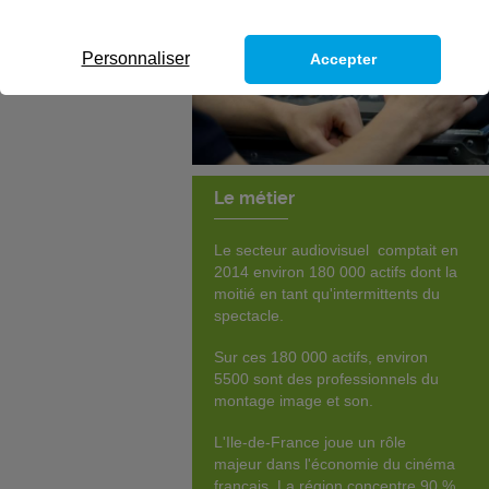
Personnaliser
Accepter
Le métier
Le secteur audiovisuel comptait en
2014 environ 180 000 actifs dont la
moitié en tant qu'intermittents du
spectacle.
Sur ces 180 000 actifs, environ
5500 sont des professionnels du
montage image et son.
L'Ile-de-France joue un rôle
majeur dans l'économie du cinéma
français. La région concentre 90 %