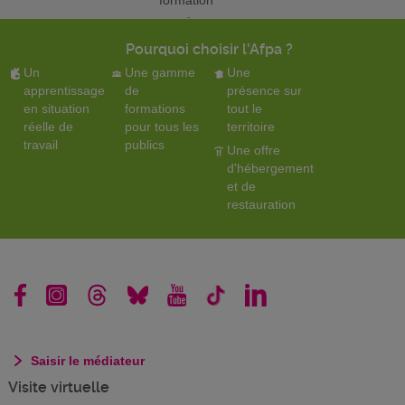
formation
menée
en
Pourquoi choisir l'Afpa ?
partenariat
Un
Une gamme
Une
avec
apprentissage
de
présence sur
en situation
formations
l'INA.
tout le
réelle de
pour tous les
territoire
Diversité
travail
publics
Une offre
et
d'hébergement
exigence
et de
caractérisent
restauration
le métier.
Saisir le médiateur
Visite virtuelle