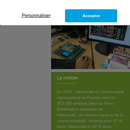
Personnaliser
Accepter
Le métier
En 2012, l’électricité et l’électronique
représentent en France environ
353 000 emplois selon la Fieec
(Fédération industries de
l’électricité, de l’électronique et de la
communication), répartis pour 67 %
dans l’électricité et 33 % dans