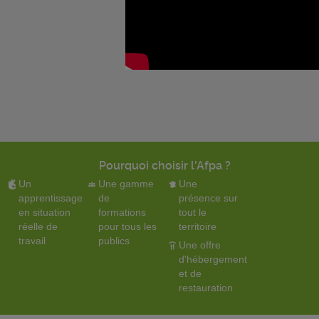
Pourquoi choisir l'Afpa ?
Un
Une gamme
Une
apprentissage
de
présence sur
en situation
formations
tout le
réelle de
pour tous les
territoire
travail
publics
Une offre
d'hébergement
et de
restauration