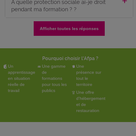
A quelle protection sociale ai-je droit
pendant ma formation ? ?
Afficher toutes les réponses
Pourquoi choisir l'Afpa ?
Un
Une gamme
Une
apprentissage
de
présence sur
en situation
formations
tout le
réelle de
pour tous les
territoire
travail
publics
Une offre
d'hébergement
et de
restauration