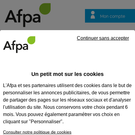
Mon compte
Trouver votre centre
Vos
Continuer sans accepter
questions
Accueil
Vos questions
VOS QUESTIONS
Un petit mot sur les cookies
L'Afpa et ses partenaires utilisent des cookies dans le but de
personnaliser les annonces publicitaires, de vous permettre
de partager des pages sur les réseaux sociaux et d'analyser
Recherches populaires :
Conseiller
Emploi
Formation
l'utilisation du site. Nous conservons votre choix pendant 6
mois. Vous pouvez également paramétrer vos choix en
cliquant sur "Personnaliser".
Je suis un particulier
Consulter notre politique de cookies