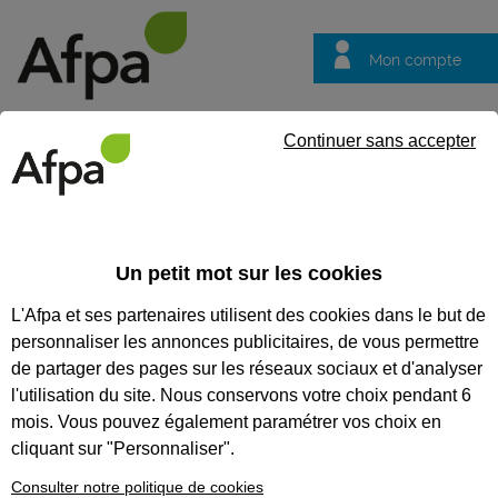
Mon compte
Trouver votre centre
Vos
Continuer sans accepter
questions
Accueil
Vos questions
VOS QUESTIONS
Un petit mot sur les cookies
L'Afpa et ses partenaires utilisent des cookies dans le but de
personnaliser les annonces publicitaires, de vous permettre
de partager des pages sur les réseaux sociaux et d'analyser
Recherches populaires :
Conseiller
Emploi
Formation
l'utilisation du site. Nous conservons votre choix pendant 6
mois. Vous pouvez également paramétrer vos choix en
cliquant sur "Personnaliser".
Je suis un particulier
Consulter notre politique de cookies