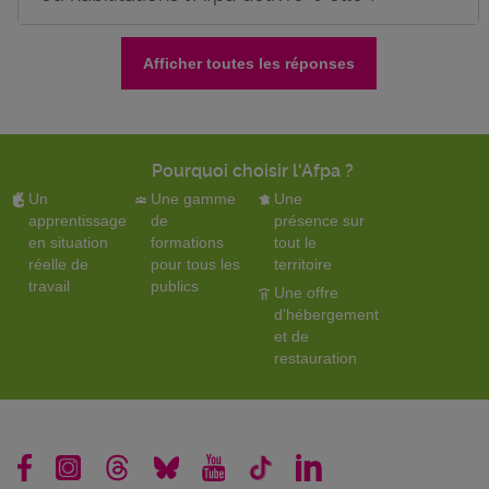
Afficher toutes les réponses
Pourquoi choisir l'Afpa ?
Un
Une gamme
Une
apprentissage
de
présence sur
en situation
formations
tout le
réelle de
pour tous les
territoire
travail
publics
Une offre
d'hébergement
et de
restauration