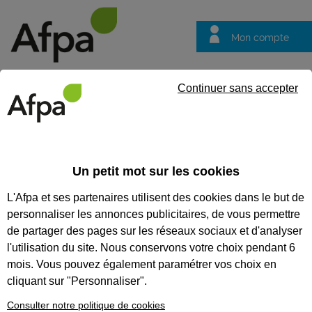
Mon compte
Trouver votre centre
Vos
Continuer sans accepter
questions
Accueil
Vos questions
VOS QUESTIONS
Un petit mot sur les cookies
L'Afpa et ses partenaires utilisent des cookies dans le but de
personnaliser les annonces publicitaires, de vous permettre
de partager des pages sur les réseaux sociaux et d'analyser
Recherches populaires :
Conseiller
Emploi
Formation
l'utilisation du site. Nous conservons votre choix pendant 6
mois. Vous pouvez également paramétrer vos choix en
cliquant sur "Personnaliser".
Je suis un particulier
Consulter notre politique de cookies