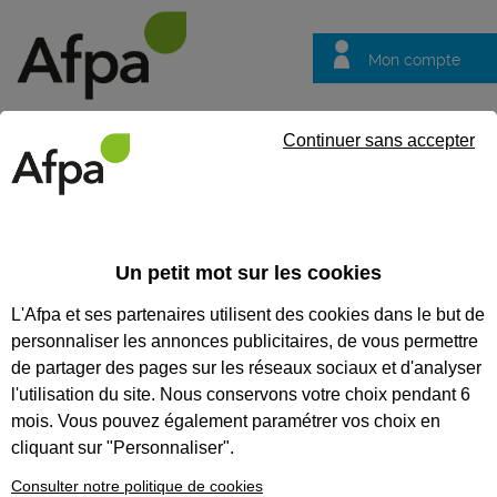
Mon compte
Trouver votre centre
Vos
Continuer sans accepter
questions
Accueil
Vos questions
VOS QUESTIONS
Un petit mot sur les cookies
L'Afpa et ses partenaires utilisent des cookies dans le but de
personnaliser les annonces publicitaires, de vous permettre
de partager des pages sur les réseaux sociaux et d'analyser
Recherches populaires :
Conseiller
Emploi
Formation
l'utilisation du site. Nous conservons votre choix pendant 6
mois. Vous pouvez également paramétrer vos choix en
cliquant sur "Personnaliser".
Je suis un particulier
Consulter notre politique de cookies