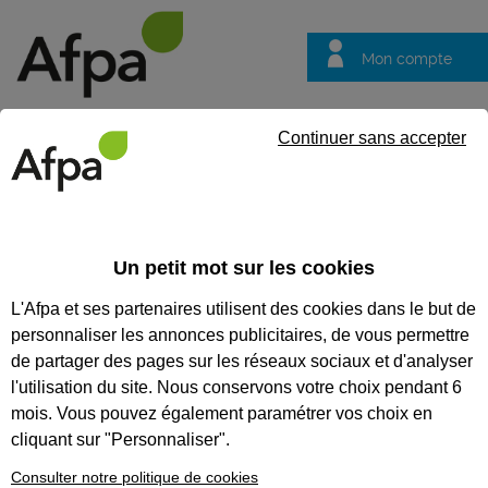
Mon compte
Trouver votre centre
Vos
Continuer sans accepter
questions
Accueil
Vos questions
VOS QUESTIONS
Un petit mot sur les cookies
L'Afpa et ses partenaires utilisent des cookies dans le but de
personnaliser les annonces publicitaires, de vous permettre
de partager des pages sur les réseaux sociaux et d'analyser
Recherches populaires :
Conseiller
Emploi
Formation
l'utilisation du site. Nous conservons votre choix pendant 6
mois. Vous pouvez également paramétrer vos choix en
cliquant sur "Personnaliser".
Je suis un particulier
Consulter notre politique de cookies