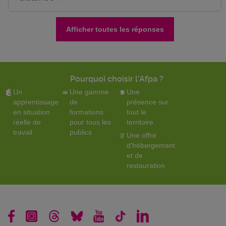
Afficher toutes les réponses
Pourquoi choisir l'Afpa ?
Un
Une gamme
Une
apprentissage
de
présence sur
en situation
formations
tout le
réelle de
pour tous les
territoire
travail
publics
Une offre
d'hébergement
et de
restauration