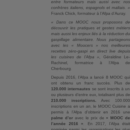
entre formateurs mais aussi avec nos
confrères italiens, espagnols et maltais. »
Franck Chick, formateur à l’Afpa d’Auray.
« Dans ce MOOC nous proposons de
découvrir les pratiques et gestes métiers
mais aussi les enjeux liés à la réduction du
gaspillage alimentaire. Nous partageons
avec les « Moocers » nos meilleures
recettes zéro-gaspi en direct live depuis
les cuisines de l’Afpa »
, Géraldine Le-
Rachinel, formatrice à l’Afpa de
Cherbourg.
Depuis 2016, l’Afpa a lancé 8 MOOC qui
ont obtenu un franc succès.
Plus d
120.000 internautes
se sont inscrits à un
ou plusieurs d’entre eux, totalisant plus de
210.000 inscriptions.
Avec 100.000
inscriptions en un an, le MOOC Cuisine a
permis à l’Afpa d’obtenir en 2016 une
palme d’or
avec le prix de
« MOOC d
l’année 2016 »
. En 2017, l’Afpa était
nominée parmi les organisations les plus