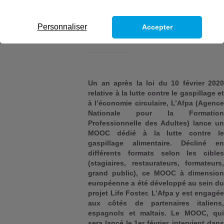
28/01/2021
Personnaliser
Accepter
Un an après la loi du 10 février 2020
relative à la lutte contre le gaspillage et
à l’économie circulaire, L’Afpa (Agence
Nationale pour la Formation
Professionnelle des Adultes) lance un
MOOC dédié à la lutte contre le
gaspillage alimentaire. Décliné en
différents formats selon les cibles
(stagiaires, restaurateurs, formateurs,
grand public), ce MOOC à dimension
européenne a été développé au sein du
projet Life Foster. L’Afpa y est engagée
aux côtés de partenaires italiens,
espagnols et maltais. Le MOOC, qui
sera lancé le 1er février, intervient dans