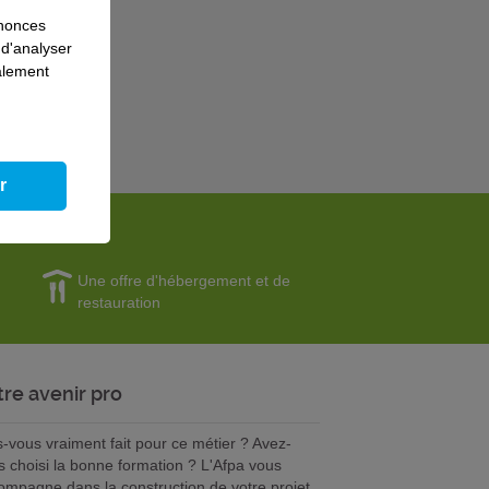
nnonces
 d'analyser
galement
r
Une offre d'hébergement et de
restauration
tre avenir pro
s-vous vraiment fait pour ce métier ? Avez-
s choisi la bonne formation ? L'Afpa vous
ompagne dans la construction de votre projet