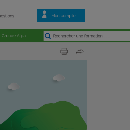
Mon compte
estions
Groupe Afpa