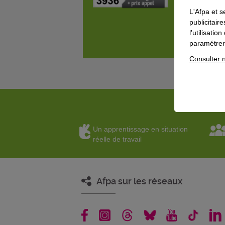
L'Afpa et s
publicitair
l'utilisati
paramétrer 
Consulter n
Un apprentissage en situation
réelle de travail
Afpa sur les réseaux