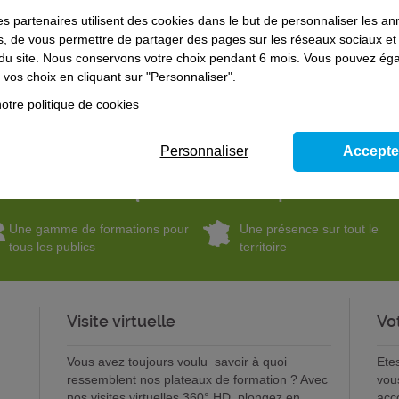
es partenaires utilisent des cookies dans le but de personnaliser les a
es, de vous permettre de partager des pages sur les réseaux sociaux et
on du site. Nous conservons votre choix pendant 6 mois. Vous pouvez é
vos choix en cliquant sur "Personnaliser".
otre politique de cookies
Personnaliser
Accepte
Pourquoi choisir l'Afpa ?
Une gamme de formations pour
Une présence sur tout le
tous les publics
territoire
Visite virtuelle
Vo
Vous avez toujours voulu savoir à quoi
Ete
ressemblent nos plateaux de formation ? Avec
vou
nos visites virtuelles 360° HD, plongez en
acc