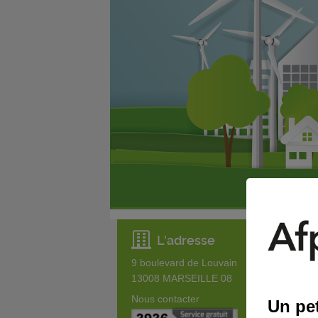
L'adresse
9 boulevard de Louvain
13008
MARSEILLE 08
Nous contacter
Un pet