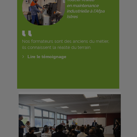
en maintenance
industrielle à l'Afpa
Istres
Nos formateurs sont des anciens du métier,
ils connaissent la réalité du terrain.
Lire le témoignage