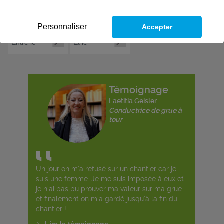
Personnaliser
Accepter
Témoignage
Laetitia Geisler
Conductrice de grue à
tour
Un jour on m’a refusé sur un chantier car je
suis une femme. Je me suis imposée à eux et
je n’ai pas pu prouver ma valeur sur ma grue
et finalement on m’a gardé jusqu’à la fin du
chantier !