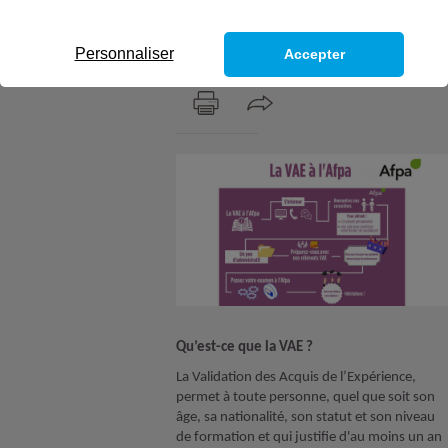
l’Expérience à l’Afpa
en Occitanie
Personnaliser
Accepter
Qu’est-ce que la VAE ?
La Validation des Acquis de l’Expérience,
permet à toute personne, quel que soit son
âge, sa nationalité, son statut et son niveau
de formation et qui justifie d'au moins un an