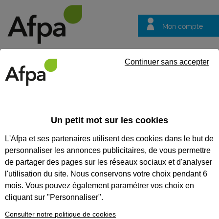
Mon compte
Trouver votre centre
Vos
Continuer sans accepter
questions
Accueil
Actualités
Témoignage VAE : Françoise HENRIET a réal
Un petit mot sur les cookies
Fil info
23/05/2023
L'Afpa et ses partenaires utilisent des cookies dans le but de
Témoignage VAE :
personnaliser les annonces publicitaires, de vous permettre
Françoise HENRIET
de partager des pages sur les réseaux sociaux et d'analyser
a réalisé sa
l'utilisation du site. Nous conservons votre choix pendant 6
mois. Vous pouvez également paramétrer vos choix en
Validation des
cliquant sur "Personnaliser".
Acquis de
Consulter notre politique de cookies