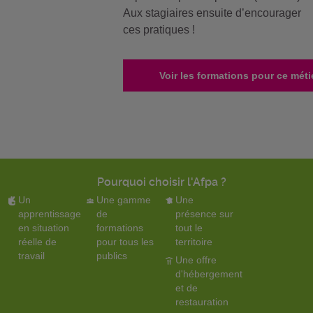
Aux stagiaires ensuite d’encourager
ces pratiques !
Voir les formations pour ce méti
Pourquoi choisir l'Afpa ?
Un
Une gamme
Une
apprentissage
de
présence sur
en situation
formations
tout le
réelle de
pour tous les
territoire
travail
publics
Une offre
d'hébergement
et de
restauration