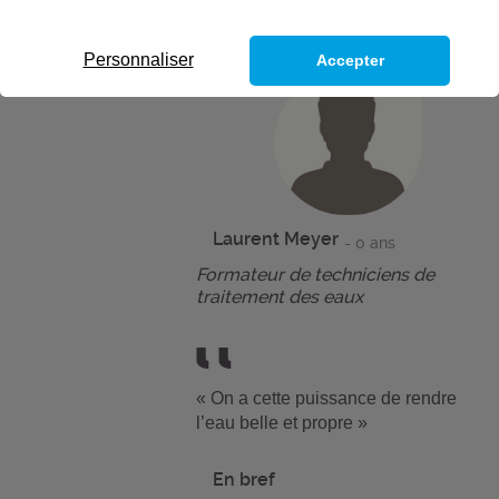
Personnaliser
Accepter
Laurent Meyer
- 0 ans
Formateur de techniciens de
traitement des eaux
« On a cette puissance de rendre
l’eau belle et propre »
En bref