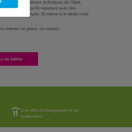
r
stiques ou les plateaux techniques de l’Afpa,
rcer. « On veut qu’ils repartent avec des
tissage, ou un emploi. Et même si le déclic n’est
 ou orienter un jeune, un contact :
ur ce métier
Une offre d'hébergement et de
restauration