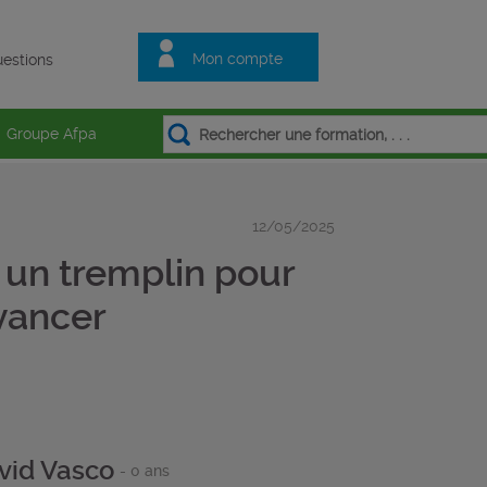
Mon compte
estions
Groupe Afpa
12/05/2025
: un tremplin pour
avancer
vid Vasco
- 0 ans