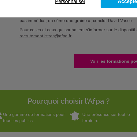
Personnaliser
Accepte
Les jeunes visitent aussi des entreprises, des structures logi
pour découvrir concrètement les métiers qu’ils pourraient exe
perspectives : une formation qualifiante, un contrat d’appren
pas immédiat, on sème une graine », conclut David Vasco.
Pour celles et ceux qui souhaitent s’informer sur le dispositif
recrutement.istres@afpa.fr
Voir les formations po
Pourquoi choisir l'Afpa ?
Une gamme de formations pour
Une présence sur tout le
tous les publics
territoire