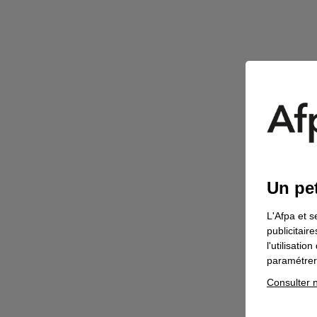
Un pet
L'Afpa et s
publicitair
l'utilisati
paramétrer 
Consulter n