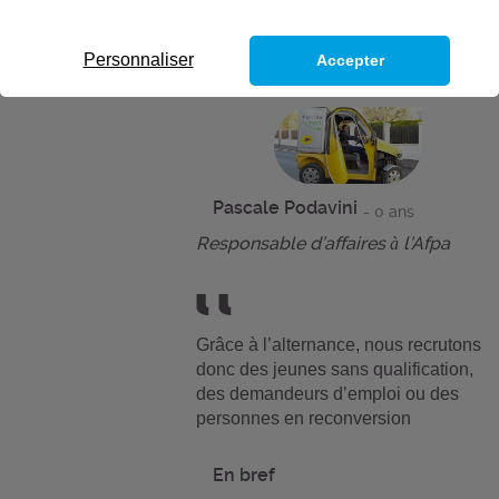
Personnaliser
Accepter
Pascale Podavini
- 0 ans
Responsable d’affaires à l’Afpa
Grâce à l’alternance, nous recrutons
donc des jeunes sans qualification,
des demandeurs d’emploi ou des
personnes en reconversion
En bref