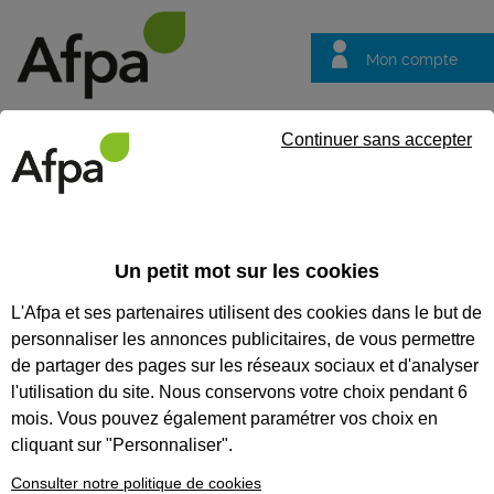
Mon compte
Trouver votre centre
Vos
Continuer sans accepter
questions
Accueil
Actualités
L’Afpa et Formaposte forment les facteur
Un petit mot sur les cookies
Témoignage
23/06/2025
L'Afpa et ses partenaires utilisent des cookies dans le but de
L’Afpa et
personnaliser les annonces publicitaires, de vous permettre
Formaposte
de partager des pages sur les réseaux sociaux et d'analyser
forment les facteurs
l'utilisation du site. Nous conservons votre choix pendant 6
mois. Vous pouvez également paramétrer vos choix en
de demain en
cliquant sur "Personnaliser".
Provence
Consulter notre politique de cookies