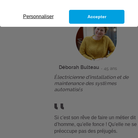
Personnaliser
Accepter
Déborah Bulteau
- 45 ans
Électricienne d’installation et de
maintenance des systèmes
automatisés
Si c'est son rêve de faire un métier dit
d'homme, qu'elle fonce ! Qu'elle ne se
préoccupe pas des préjugés.