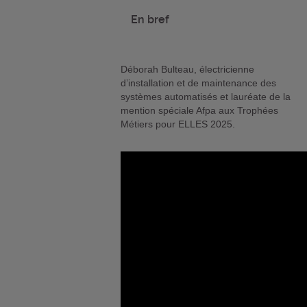
En bref
Déborah Bulteau, électricienne
d’installation et de maintenance des
systèmes automatisés et lauréate de la
mention spéciale Afpa aux Trophées
Métiers pour ELLES 2025.