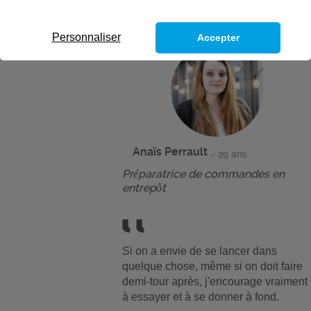
Personnaliser
Accepter
Anaïs Perrault
- 29 ans
Préparatrice de commandes en
entrepôt
Si on a envie de se lancer dans
quelque chose, même si on doit faire
demi-tour après, j'encourage vraiment
à essayer et à se donner à fond.