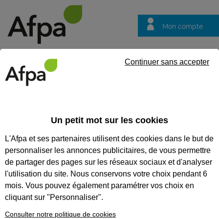
Mon compte
Trouver votre centre
Vos
Continuer sans accepter
questions
Accueil
Actualités
Anaïs Perrault, lauréate des Trophées Mé
Un petit mot sur les cookies
Témoignage
23/04/2025
L'Afpa et ses partenaires utilisent des cookies dans le but de
Anaïs Perrault,
personnaliser les annonces publicitaires, de vous permettre
lauréate des
de partager des pages sur les réseaux sociaux et d'analyser
Trophées Métiers
l'utilisation du site. Nous conservons votre choix pendant 6
mois. Vous pouvez également paramétrer vos choix en
pour ELLES 2025
cliquant sur "Personnaliser".
Consulter notre politique de cookies