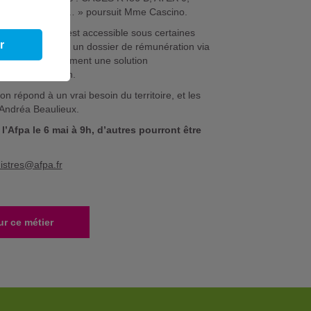
ravail en hauteur… » poursuit Mme Cascino.
eurs d’emploi, est accessible sous certaines
r
tre complétée par un dossier de rémunération via
es propose également une solution
e toute la région.
 répond à un vrai besoin du territoire, et les
t Andréa Beaulieux.
’Afpa le 6 mai à 9h, d’autres pourront être
istres@afpa.fr
ur ce métier