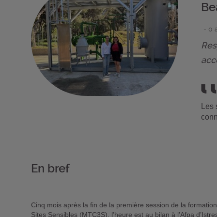
Be
- 0 
Res
acc
Les 
conn
En bref
Cinq mois après la fin de la première session de la formati
Sites Sensibles (MTC3S), l’heure est au bilan à l’Afpa d’Istre