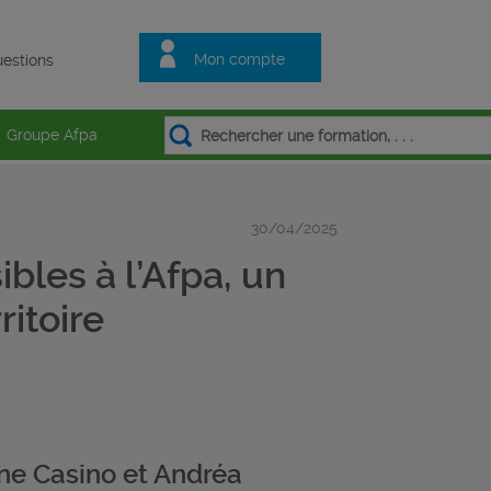
Mon compte
estions
Groupe Afpa
30/04/2025
bles à l’Afpa, un
ritoire
ine Casino et Andréa