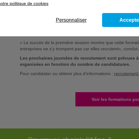
otre politique de cookies
GIES, GTIS espace confiné, habilitation électrique H0 B0, t
Cette formation, financée par France travail pour les demand
Personnaliser
Accepte
conditions, notamment un casier judiciaire vierge, et peut ê
l’ASP pour les personnes non indemnisées. Le centre d’Istr
d’hébergement et de restauration pour les stagiaires venus d
« Le succès de la première session montre que cette formation
entreprises ne s’y trompent pas car elles recrutent», conclu
Les prochaines journées de recrutement sont prévues à l
organisées en fonction du nombre de candidatures.
Pour candidater ou obtenir plus d’informations :
recrutement.
Voir les formations po