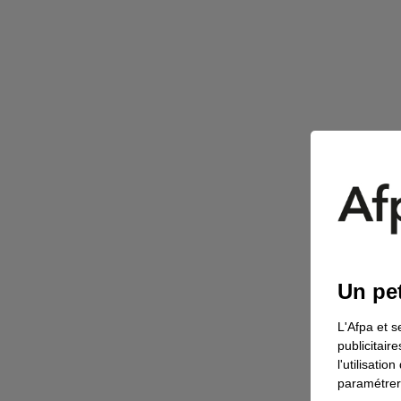
Un pet
L'Afpa et s
publicitair
l'utilisati
paramétrer 