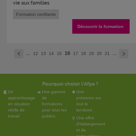
vie aux familles
Formation certifiante
Découvrir la formation
>
...
16
...
12
13
14
15
17
18
19
20
21
<
Pourquoi choisir l'Afpa ?
Un
Une gamme
Une
apprentissage
de
présence sur
en situation
formations
tout le
réelle de
pour tous les
territoire
travail
publics
Une offre
d'hébergement
et de